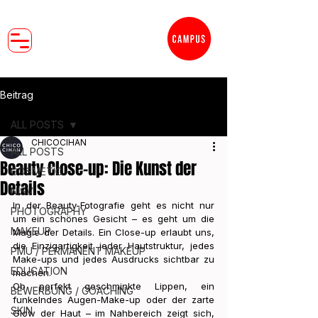
Beitrag
ALL POSTS
CHICOCIHAN
ALL POSTS
Beauty Close-up: Die Kunst der
COSMETIC
Details
NISV
In der Beauty-Fotografie geht es nicht nur 
PHOTOGRAPHY
um ein schönes Gesicht – es geht um die 
MAKEUP
Magie der Details. Ein Close-up erlaubt uns, 
die Einzigartigkeit jeder Hautstruktur, jedes 
PMU / PERMANENT MAKEUP
Make-ups und jedes Ausdrucks sichtbar zu 
EDUCATION
machen.
Ob perfekt geschminkte Lippen, ein 
BEWERBUNG / COACHING
funkelndes Augen-Make-up oder der zarte 
SKIN
Glow der Haut – im Nahbereich zeigt sich, 