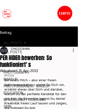
Beitrag
ALL POSTS
CHICOCIHAN
ALL POSTS
PER VIDEO bewerben: So
COSMETIC
funktioniert‘ s
NISV
Aktualisiert:
11. Apr. 2022
PHOTOGRAPHY
PITCH
MAKEUP
Bei einem Pitch – also einer freien 
Selbstpräsentation – stellst Du Dich vor, 
PMU / PERMANENT MAKEUP
erzählst etwas über Dich und darüber, 
EDUCATION
warum Du der perfekte Kandidat für den 
Job bist. Als Bewerber kannst Du deiner 
BEWERBUNG / COACHING
Kreativität freien Lauf lassen und zeigen, 
SKIN
wie motiviert Du bist. 