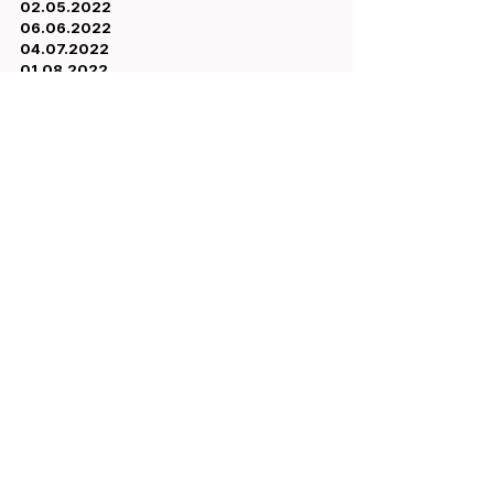
02.05.2022
06.06.2022
04.07.2022
01.08.2022
WWW.CHICOCIHAN.COM
BEWERBUNG / COACHING
Kommentare
Kommentar verfassen...