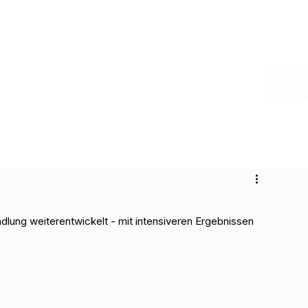
CHICOCIH
und Persp
Trends. Ke
ung weiterentwickelt - mit intensiveren Ergebnissen 