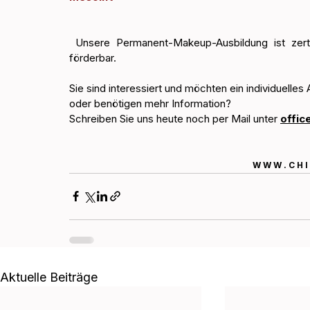
 Unsere Permanent-Makeup-Ausbildung ist zertifiziert und mit BAFÖG oder einem Bildungsgutschein 
förderbar. 
Sie sind interessiert und möchten ein individuel
oder benötigen mehr Information? 
Schreiben Sie uns heute noch per Mail unter 
offic
W W W . C H I 
Aktuelle Beiträge