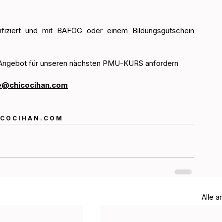
les Angebot für unseren nächsten PMU-KURS anfordern 
e@chicocihan.com
C O C I H A N . C O M 
Alle 