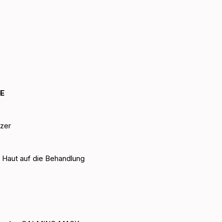
E 
izer
r Haut auf die Behandlung