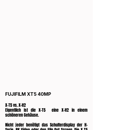
FUJIFILM XT5 40MP
X-T5 vs. X-H2
Eigentlich ist die X-T5  eine X-H2 in einem  
schöneren Gehäuse. 
Nicht jeder benötigt das Schulterdisplay der H-
Serie, 8K Video oder den Flip Out Screen. Die X-T5 