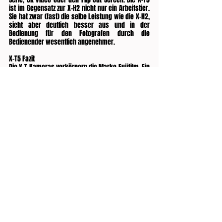
ist im Gegensatz zur X-H2 nicht nur ein Arbeitstier. 
Sie hat zwar (fast) die selbe Leistung wie die X-H2, 
sieht aber deutlich besser aus und in der 
Bedienung für den Fotografen durch die 
Bedienender wesentlich angenehmer.
X-T5 Fazit
Die X-T Kameras verkörpern die Marke Fujifilm. Ein 
Retro Stil, mit vielen Drehrädern und Knöpfen. Eine 
Kamera, die leicht genug ist, um Jeden auf 
täglichen Reisen zu begleiten. 
Alles in allem ist sie also nicht nur kompakter, 
sondern durch die vielen manuellen Einstellräder 
auch für eine “langsamere”, sprich bedachtere 
Art der Fotografie geeignet.
am besten beide Kaufen....
FOTO LEISTENSCHNEIDER
www.CHICOCIHAN.com