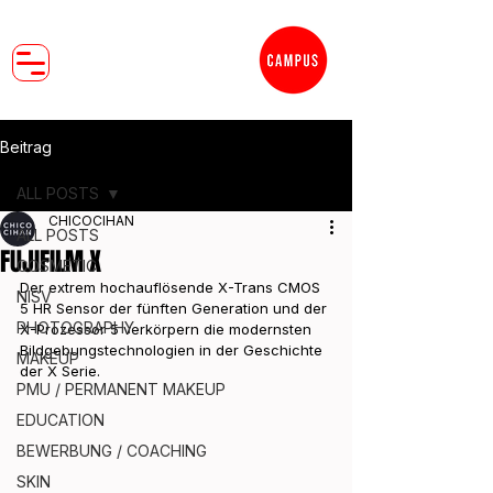
Beitrag
ALL POSTS
CHICOCIHAN
ALL POSTS
FUJIFILM X
COSMETIC
Der extrem hochauflösende X-Trans CMOS 
NISV
5 HR Sensor der fünften Generation und der 
PHOTOGRAPHY
X-Prozessor 5 verkörpern die modernsten 
Bildgebungstechnologien in der Geschichte 
MAKEUP
der X Serie.
PMU / PERMANENT MAKEUP
EDUCATION
BEWERBUNG / COACHING
SKIN