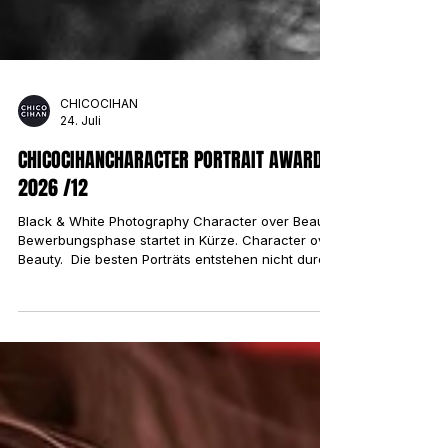
CHICOCIHAN
24. Juli
CHICOCIHANCHARACTER PORTRAIT AWARD
2026 /12
Black & White Photography Character over Beauty.
Bewerbungsphase startet in Kürze. Character over
Beauty. ​ Die besten Porträts entstehen nicht durch
perfekte Technik. Sie entstehen durch
Begegnungen. Mit dem CHICOCIHAN Character
Portrait Award schaffen wir eine Bühne für
Fotografien, die Persönlichkeit sichtbar machen.
Wir suchen keine makellosen Gesichter, keine
übertriebene Retusche und keine künstlich
erzeugte Perfektion. Wir suchen Charakter. ​ In