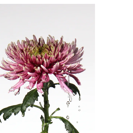
Branche schneller als je zuvor. Heute kann sie
Looks simulieren, Haut analysieren, Farbpaletten
empfehlen oder virtuelle Make-up-Tests in
Sekunden erstellen. Marken entwickeln
Kampagnen mit KI-generierten Models, und Social
Media ist voller perfekt berechneter Bilder. Doch
genau hier endet ihre Stärke. KI ist ein Werkzeug –
kein Make-up Artist Ein professioneller Make-up
Artist arbeitet nicht